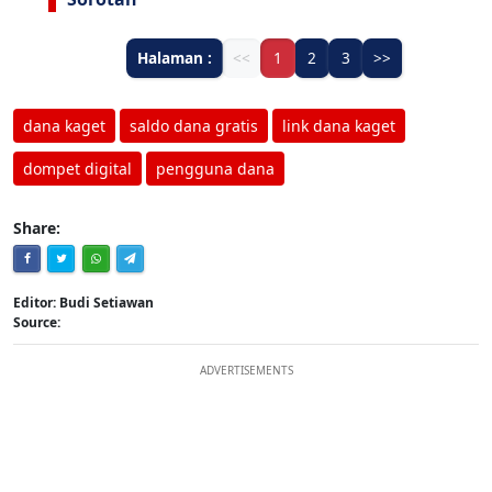
Halaman :
<<
1
2
3
>>
dana kaget
saldo dana gratis
link dana kaget
dompet digital
pengguna dana
Share:
Editor: Budi Setiawan
Source:
ADVERTISEMENTS