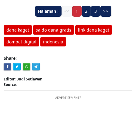
Halaman :
<<
1
2
3
>>
dana kaget
saldo dana gratis
link dana kaget
dompet digital
indonesia
Share:
Editor: Budi Setiawan
Source:
ADVERTISEMENTS