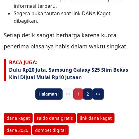
informasi terbaru.
Segera buka tautan saat link DANA Kaget
dibagikan.
Setiap detik sangat berharga karena kuota
penerima biasanya habis dalam waktu singkat.
BACA JUGA:
Dulu Rp20 Juta, Samsung Galaxy S25 Slim Bekas
Kini Dijual Mulai Rp10 Jutaan
Halaman :
<<
1
2
>>
dana kaget
saldo dana gratis
link dana kaget
dana 2026
dompet digital