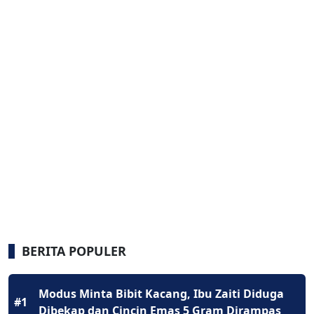
BERITA POPULER
Modus Minta Bibit Kacang, Ibu Zaiti Diduga
#1
Dibekap dan Cincin Emas 5 Gram Dirampas