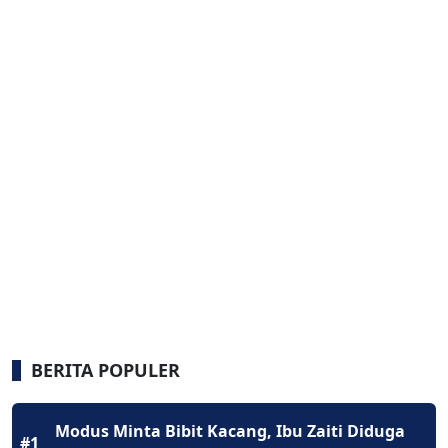
BERITA POPULER
Modus Minta Bibit Kacang, Ibu Zaiti Diduga
#1