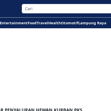
Entertainment
Food
Travel
Health
Otomotif
Lampung Raya
TAR PENYALURAN HEWAN KURBAN PKS