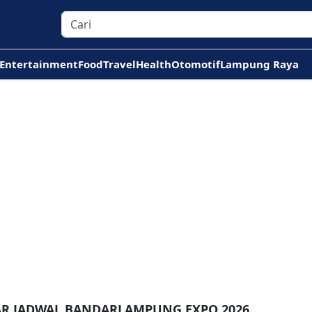
Entertainment
Food
Travel
Health
Otomotif
Lampung Raya
AR JADWAL BANDARLAMPUNG EXPO 2026