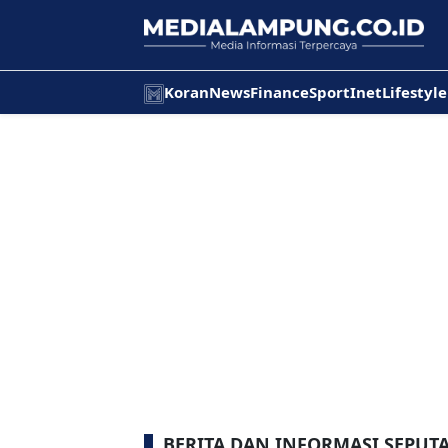
Koran
News
Finance
Sport
Inet
Lifestyle
BERITA DAN INFORMASI SEPUT