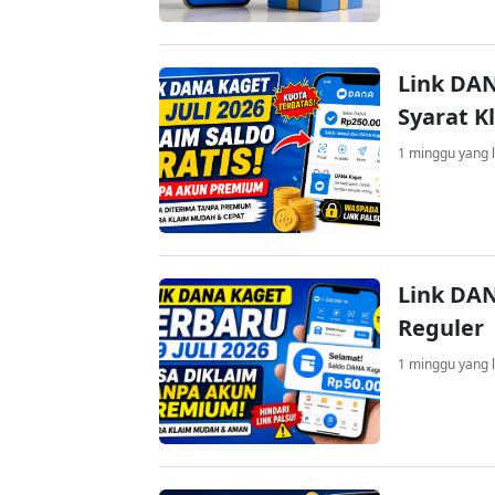
Link DAN
Syarat K
1 minggu yang l
Link DAN
Reguler
1 minggu yang l