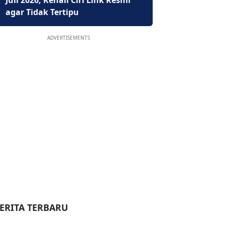
Juli 2026, Kenali Ciri Link Resmi
agar Tidak Tertipu
ADVERTISEMENTS
ERITA TERBARU