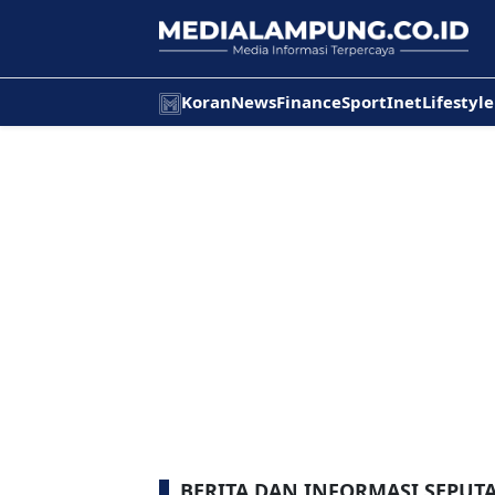
Koran
News
Finance
Sport
Inet
Lifestyle
BERITA DAN INFORMASI SEPUT