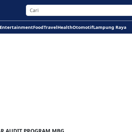
Entertainment
Food
Travel
Health
Otomotif
Lampung Raya
AR AUDIT PROGRAM MBG