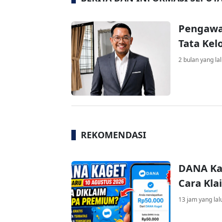
Pengawas
Tata Kel
2 bulan yang la
REKOMENDASI
DANA Kag
Cara Kla
13 jam yang lal