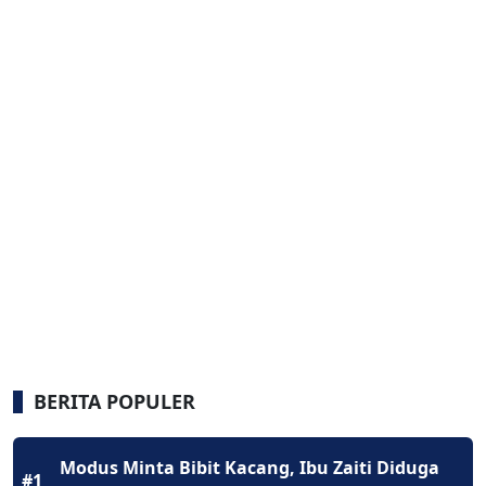
BERITA POPULER
Modus Minta Bibit Kacang, Ibu Zaiti Diduga
#1