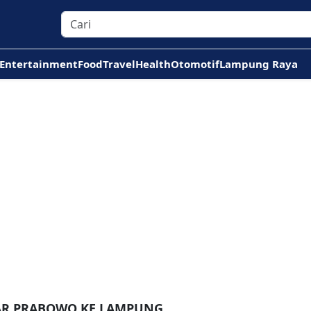
Entertainment
Food
Travel
Health
Otomotif
Lampung Raya
TAR PRABOWO KE LAMPUNG