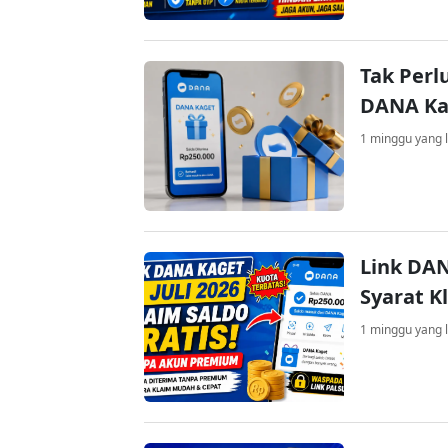
Tak Perl
DANA Kag
1 minggu yang l
Link DAN
Syarat K
1 minggu yang l