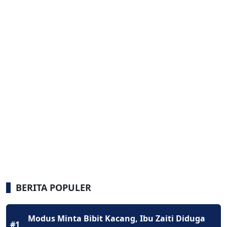
BERITA POPULER
Modus Minta Bibit Kacang, Ibu Zaiti Diduga
#1