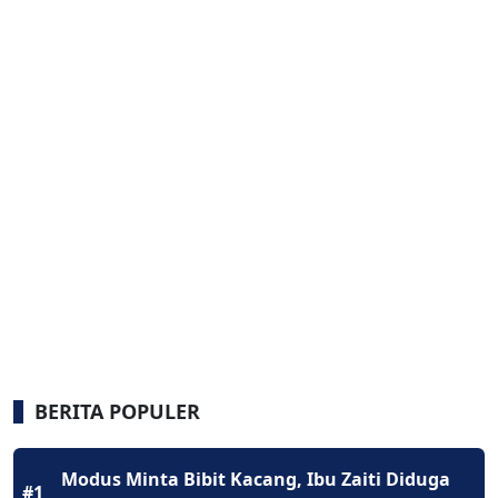
BERITA POPULER
Modus Minta Bibit Kacang, Ibu Zaiti Diduga
#1