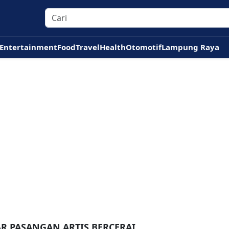
Entertainment
Food
Travel
Health
Otomotif
Lampung Raya
AR PASANGAN ARTIS BERCERAI