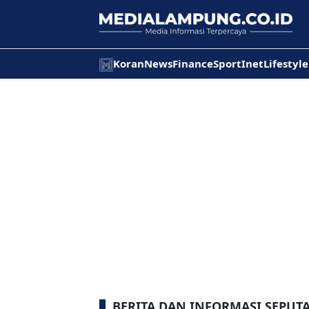
Koran
News
Finance
Sport
Inet
Lifestyle
BERITA DAN INFORMASI SEPUT