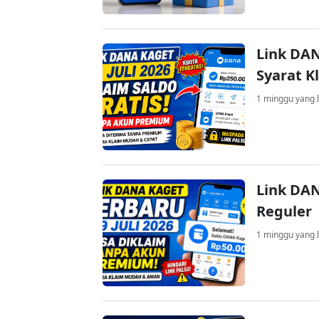
Link DAN
Syarat K
1 minggu yang l
Link DAN
Reguler
1 minggu yang l