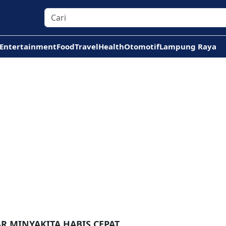
Entertainment
Food
Travel
Health
Otomotif
Lampung Raya
R MINYAKITA HABIS CEPAT