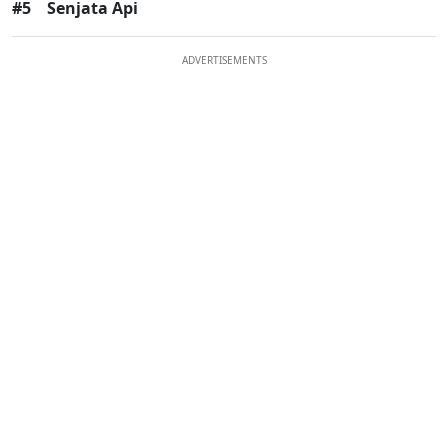
#5
Senjata Api
ADVERTISEMENTS