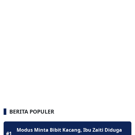
BERITA POPULER
Modus Minta Bibit Kacang, Ibu Zaiti Diduga
#1