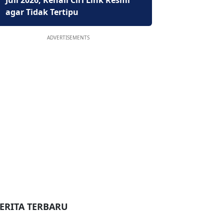
Juli 2026, Kenali Ciri Link Resmi
agar Tidak Tertipu
ADVERTISEMENTS
ERITA TERBARU