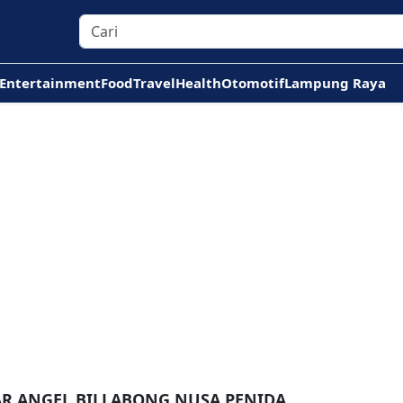
Entertainment
Food
Travel
Health
Otomotif
Lampung Raya
AR ANGEL BILLABONG NUSA PENIDA