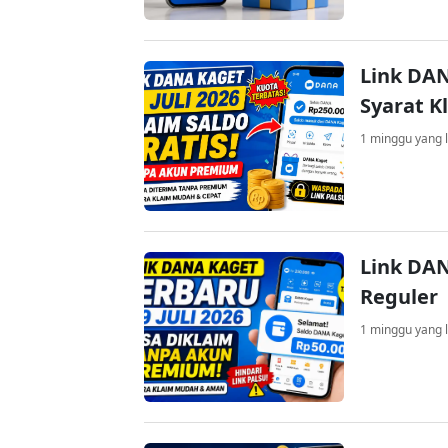
Link DAN
Syarat K
1 minggu yang l
Link DAN
Reguler
1 minggu yang l