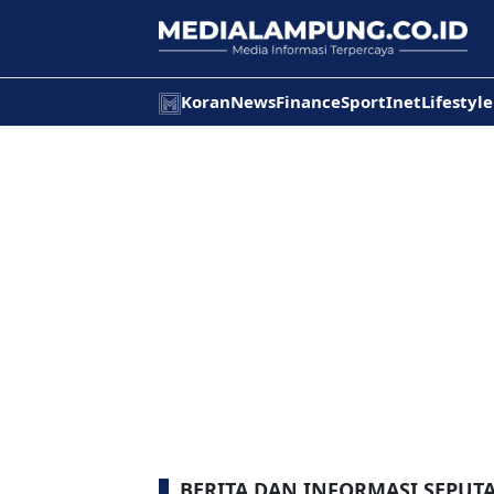
Koran
News
Finance
Sport
Inet
Lifestyle
BERITA DAN INFORMASI SEPUT