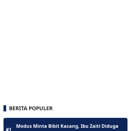
BERITA POPULER
Modus Minta Bibit Kacang, Ibu Zaiti Diduga
#1