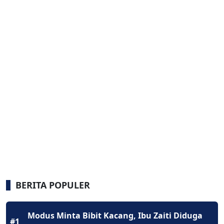
BERITA POPULER
Modus Minta Bibit Kacang, Ibu Zaiti Diduga
#1