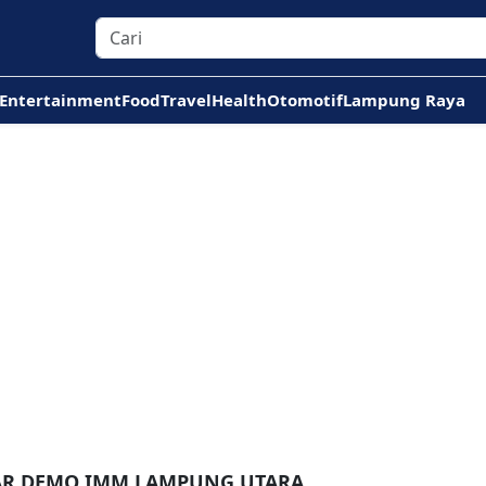
Entertainment
Food
Travel
Health
Otomotif
Lampung Raya
TAR DEMO IMM LAMPUNG UTARA