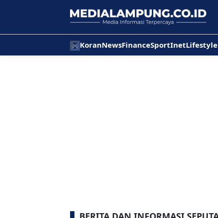
Koran
News
Finance
Sport
Inet
Lifestyle
BERITA DAN INFORMASI SEPUT