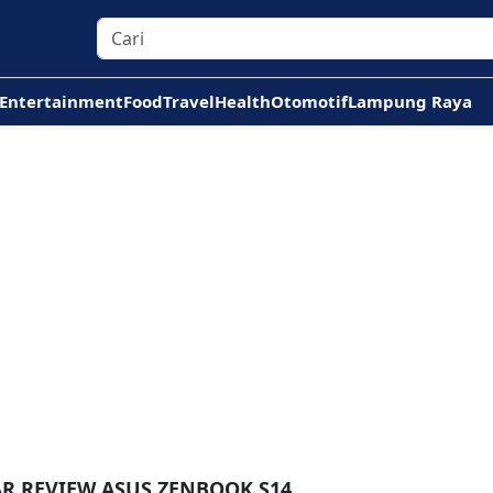
Entertainment
Food
Travel
Health
Otomotif
Lampung Raya
AR REVIEW ASUS ZENBOOK S14