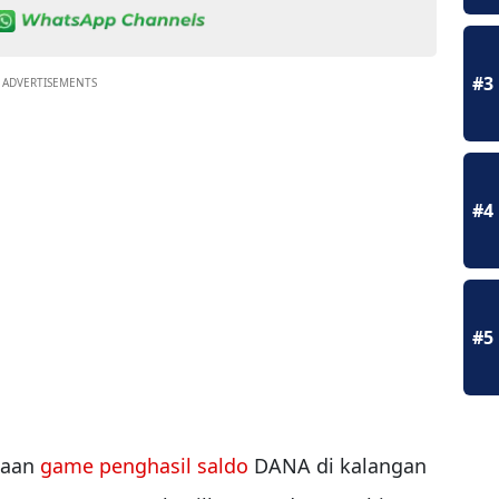
#3
ADVERTISEMENTS
#4
#5
naan
game penghasil saldo
DANA di kalangan