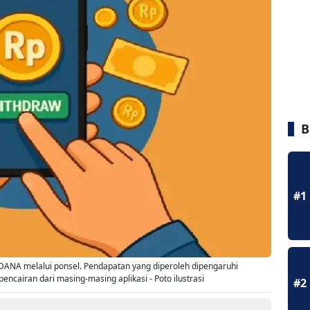
B
#1
DANA melalui ponsel. Pendapatan yang diperoleh dipengaruhi
 pencairan dari masing-masing aplikasi - Poto ilustrasi
#2