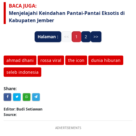
BACA JUGA:
Menjelajahi Keindahan Pantai-Pantai Eksotis di
Kabupaten Jember
Halaman :
<<
1
2
>>
ahmad dhani
rossa viral
the icon
dunia hiburan
seleb indonesia
Share:
Editor: Budi Setiawan
Source:
ADVERTISEMENTS