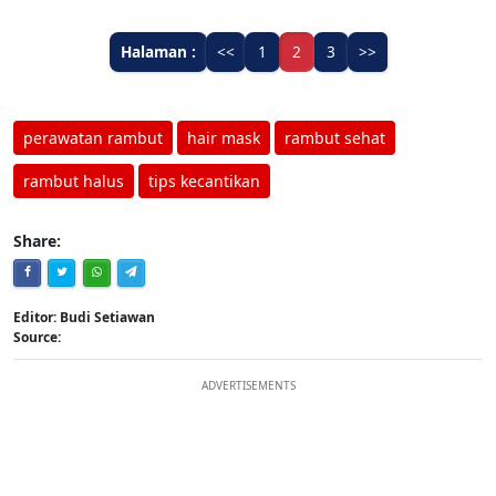
Halaman :
<<
1
2
3
>>
perawatan rambut
hair mask
rambut sehat
rambut halus
tips kecantikan
Share:
Editor: Budi Setiawan
Source:
ADVERTISEMENTS