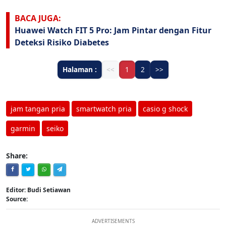
BACA JUGA:
Huawei Watch FIT 5 Pro: Jam Pintar dengan Fitur
Deteksi Risiko Diabetes
Halaman :
<<
1
2
>>
jam tangan pria
smartwatch pria
casio g shock
garmin
seiko
Share:
Editor: Budi Setiawan
Source:
ADVERTISEMENTS