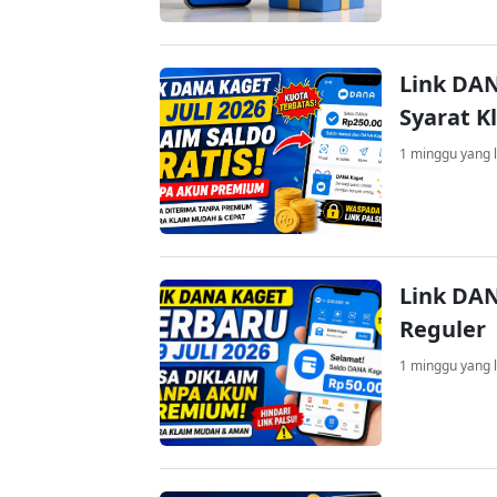
Link DAN
Syarat K
1 minggu yang l
Link DAN
Reguler
1 minggu yang l