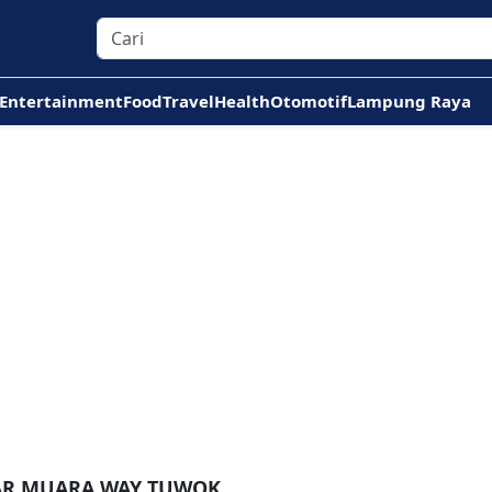
Entertainment
Food
Travel
Health
Otomotif
Lampung Raya
TAR MUARA WAY TUWOK