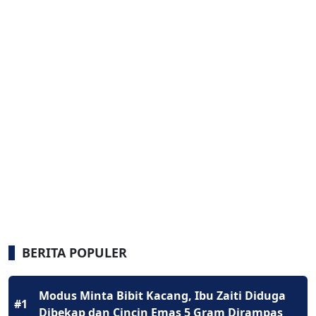
BERITA POPULER
Modus Minta Bibit Kacang, Ibu Zaiti Diduga
#1
Dibekap dan Cincin Emas 5 Gram Dirampas