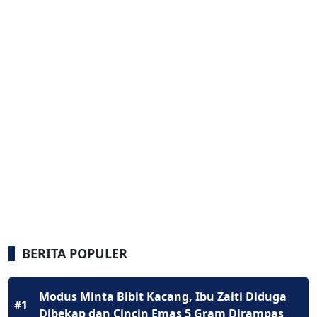
BERITA POPULER
Modus Minta Bibit Kacang, Ibu Zaiti Diduga
#1
Dibekap dan Cincin Emas 5 Gram Dirampas