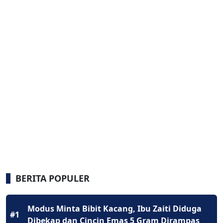
BERITA POPULER
Modus Minta Bibit Kacang, Ibu Zaiti Diduga
#1
Dibekap dan Cincin Emas 5 Gram Dirampas