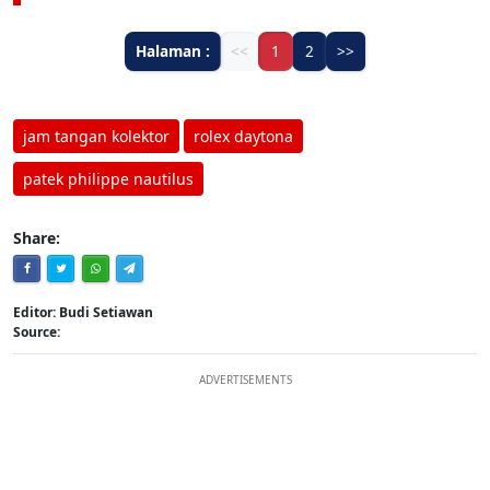
Halaman :
<<
1
2
>>
jam tangan kolektor
rolex daytona
patek philippe nautilus
Share:
Editor: Budi Setiawan
Source:
ADVERTISEMENTS