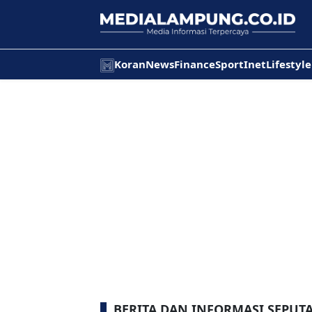
Koran
News
Finance
Sport
Inet
Lifestyle
BERITA DAN INFORMASI SEPUT