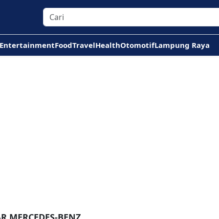
Entertainment
Food
Travel
Health
Otomotif
Lampung Raya
AR MERCEDES-BENZ