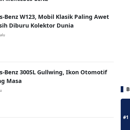
-Benz W123, Mobil Klasik Paling Awet
ih Diburu Kolektor Dunia
alu
-Benz 300SL Gullwing, Ikon Otomotif
ng Masa
B
lu
#1