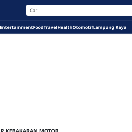
Entertainment
Food
Travel
Health
Otomotif
Lampung Raya
TAR KEBAKARAN MOTOR