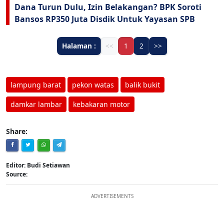
Dana Turun Dulu, Izin Belakangan? BPK Soroti
Bansos RP350 Juta Disdik Untuk Yayasan SPB
Halaman :
<<
1
2
>>
lampung barat
pekon watas
balik bukit
damkar lambar
kebakaran motor
Share:
Editor: Budi Setiawan
Source:
ADVERTISEMENTS