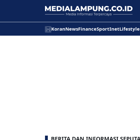
Koran
News
Finance
Sport
Inet
Lifestyle
BERITA DAN INFORMASI SEPUT