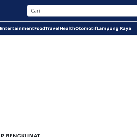
Entertainment
Food
Travel
Health
Otomotif
Lampung Raya
AR BENGKUNAT