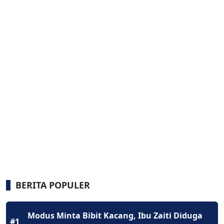
BERITA POPULER
Modus Minta Bibit Kacang, Ibu Zaiti Diduga
#1