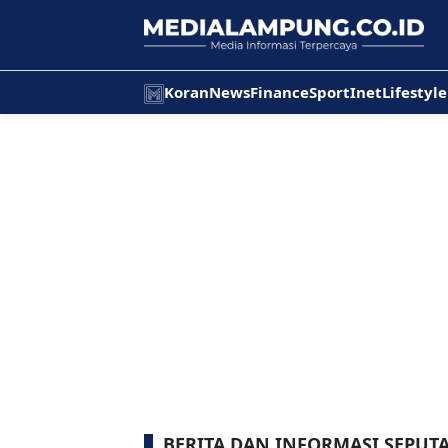
Koran
News
Finance
Sport
Inet
Lifestyle
BERITA DAN INFORMASI SEPUT