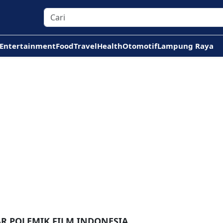
Entertainment
Food
Travel
Health
Otomotif
Lampung Raya
AR POLEMIK FILM INDONESIA