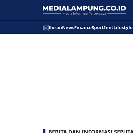
Koran
News
Finance
Sport
Inet
Lifestyle
BERITA DAN INFORMASI SEPUT