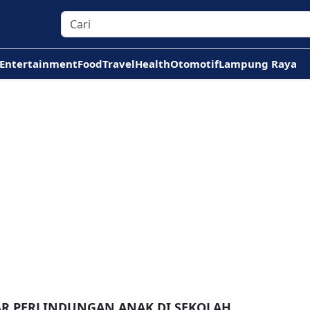
Entertainment
Food
Travel
Health
Otomotif
Lampung Raya
AR PERLINDUNGAN ANAK DI SEKOLAH