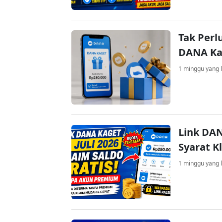
Tak Perl
DANA Kag
1 minggu yang l
Link DAN
Syarat K
1 minggu yang l