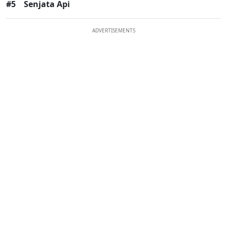
#5
Senjata Api
ADVERTISEMENTS