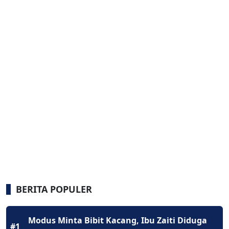
BERITA POPULER
Modus Minta Bibit Kacang, Ibu Zaiti Diduga
#1