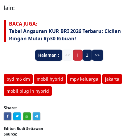
lain:
BACA JUGA:
Tabel Angsuran KUR BRI 2026 Terbaru: Cicilan
Ringan Mulai Rp30 Ribuan!
Halaman :
<<
1
2
>>
byd m6 dm
mobil hybrid
mpv keluarga
jakarta
mobil plug in hybrid
Share:
Editor: Budi Setiawan
Source: