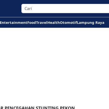
Entertainment
Food
Travel
Health
Otomotif
Lampung Raya
TAR PENCEGAHAN STUNTING PEKON