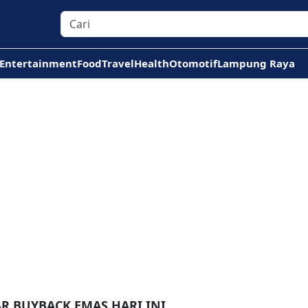
Entertainment
Food
Travel
Health
Otomotif
Lampung Raya
R BUYBACK EMAS HARI INI