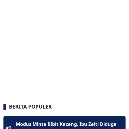
BERITA POPULER
Modus Minta Bibit Kacang, Ibu Zaiti Diduga
#1