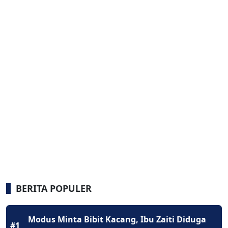
BERITA POPULER
Modus Minta Bibit Kacang, Ibu Zaiti Diduga
#1