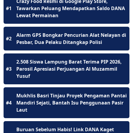
Crazy Food Resmi di Google Play Store,
#1
Tawarkan Peluang Mendapatkan Saldo DANA
Lewat Permainan
Alarm GPS Bongkar Pencurian Alat Nelayan di
#2
Pesbar, Dua Pelaku Ditangkap Polisi
2.508 Siswa Lampung Barat Terima PIP 2026,
#3
Parosil Apresiasi Perjuangan Al Muzammil
Yusuf
Mukhlis Basri Tinjau Proyek Pengaman Pantai
#4
Mandiri Sejati, Bantah Isu Penggunaan Pasir
Laut
Buruan Sebelum Habis! Link DANA Kaget