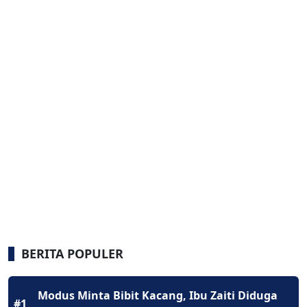
BERITA POPULER
Modus Minta Bibit Kacang, Ibu Zaiti Diduga
#1