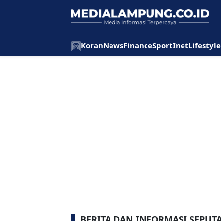
Koran
News
Finance
Sport
Inet
Lifestyle
BERITA DAN INFORMASI SEPUT