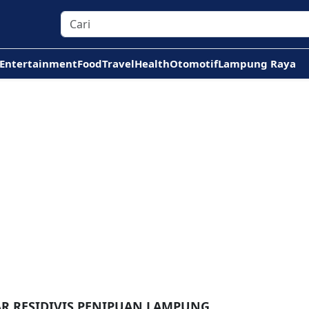
Entertainment
Food
Travel
Health
Otomotif
Lampung Raya
AR RESIDIVIS PENIPUAN LAMPUNG