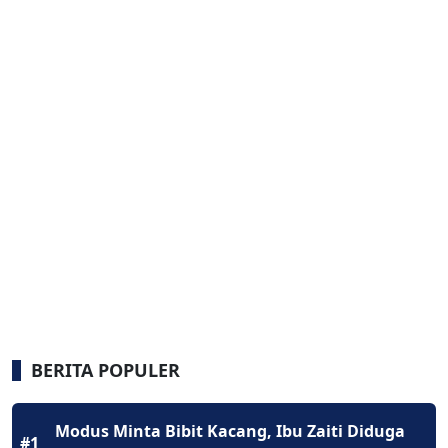
BERITA POPULER
Modus Minta Bibit Kacang, Ibu Zaiti Diduga
#1