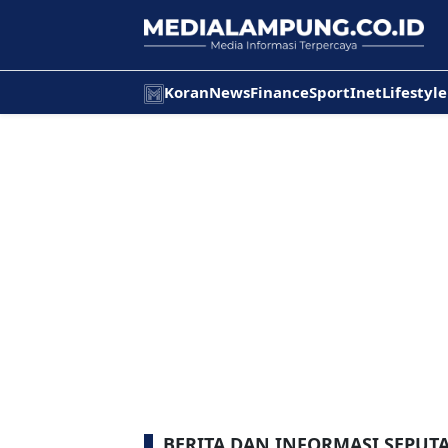
Koran
News
Finance
Sport
Inet
Lifestyle
BERITA DAN INFORMASI SEPUT