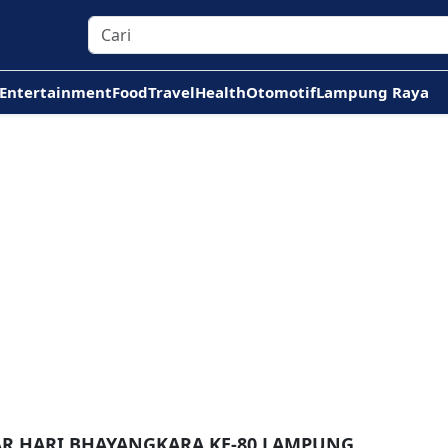
Entertainment
Food
Travel
Health
Otomotif
Lampung Raya
AR HARI BHAYANGKARA KE-80 LAMPUNG