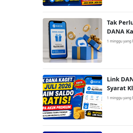
Tak Perl
DANA Kag
1 minggu yang l
Link DAN
Syarat K
1 minggu yang l