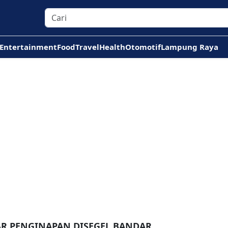
Entertainment
Food
Travel
Health
Otomotif
Lampung Raya
AR PENGINAPAN DISEGEL BANDAR