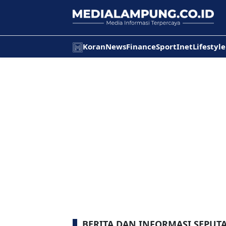
Koran
News
Finance
Sport
Inet
Lifestyle
BERITA DAN INFORMASI SEPUT